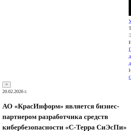
У
Э
П
С
20.02.2026 г.
АО «КрасИнформ» является бизнес-
партнером разработчика средств
кибербезопасности «С-Терра СиЭсПи»