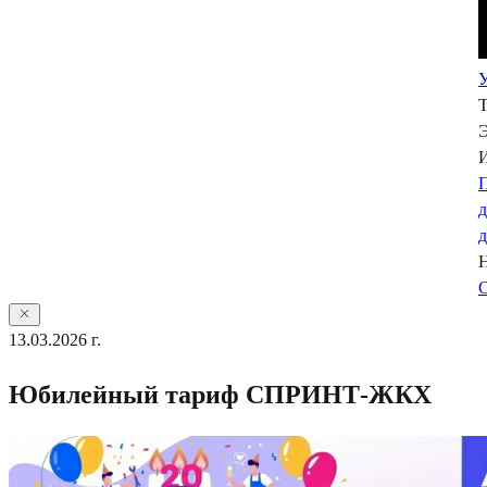
У
Э
П
С
13.03.2026 г.
Юбилейный тариф СПРИНТ-ЖКХ