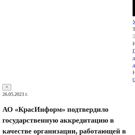
У
Э
П
С
26.05.2023 г.
АО «КрасИнформ» подтвердило
государственную аккредитацию в
качестве организации, работающей в