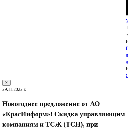
У
Э
П
С
29.11.2022 г.
Новогоднее предложение от АО
«КрасИнформ»! Скидка управляющим
компаниям и ТСЖ (ТСН), при