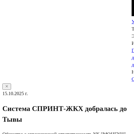
У
Э
П
С
15.10.2025 г.
Система СПРИНТ-ЖКХ добралась до
Тывы